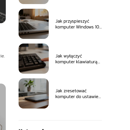
problem?
Jak przyspieszyć
komputer Windows 10?
Sprawdzone sposoby
ie.
Jak wyłączyć
komputer klawiaturą?
Poznaj proste sposoby
Jak zresetować
komputer do ustawień
fabrycznych?