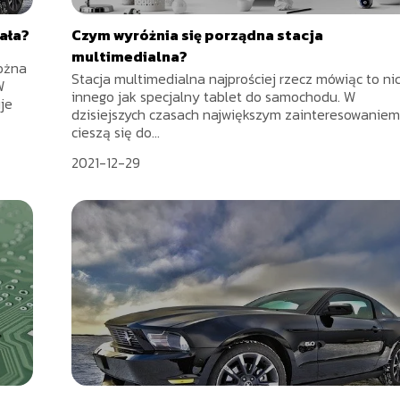
ała?
Czym wyróżnia się porządna stacja
multimedialna?
ożna
Stacja multimedialna najprościej rzecz mówiąc to ni
W
innego jak specjalny tablet do samochodu. W
je
dzisiejszych czasach największym zainteresowanie
cieszą się do...
2021-12-29