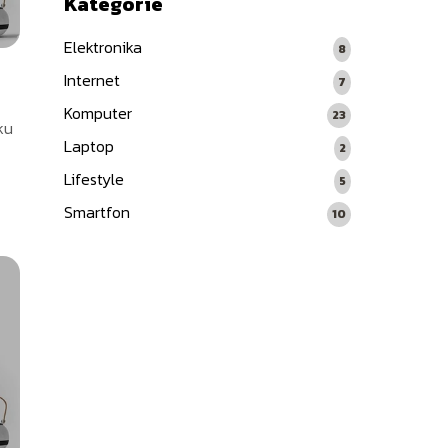
Kategorie
Elektronika
8
Internet
7
Komputer
23
ku
Laptop
2
Lifestyle
5
Smartfon
10